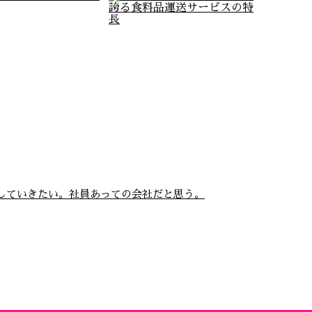
していきたい。社員あっての会社だと思う。
のミーティング＆食事
「雅・樹・ち・通・商」が
会！
誇る食料品運送サ…
…
奈良県奈良市に拠点を構え
る「雅・樹・ち・通・商」
です。弊社は近畿一円にお
ける食料品を中心とした運
送業 …