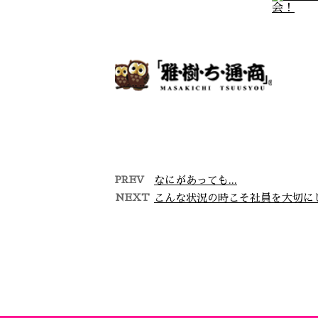
PREV
なにがあっても...
NEXT
こんな状況の時こそ社員を大切に
ホームページを開設しまし
今月
た。
「雅・樹・ち・通・商」で
は、新たにホームページを
開設しました。 これまで
以上にお客さまにご満足い
ただ …