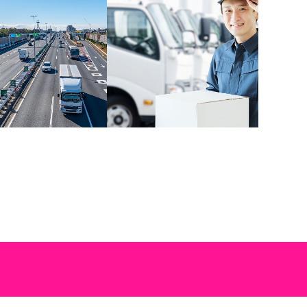
力で差をつける！近畿
私たちは奈良市の運送会社
リアの物流パー…
「雅・樹・ち・通…
・樹・ち・通・商」
花の便りが次々と舞い込む
奈良県奈良市を拠点に
このごろ、みなさまはいか
な運送ニーズに応え、
がお過ごしでしょうか？新
なサービスと応対力で
年度を迎えましたので、こ
お客さ …
こで …