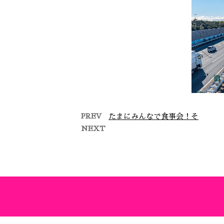
PREV
たまにみんなで食事会！そ
NEXT
お昼ご飯！
応対
エ
今日は社長のお誘いでみん
なでご飯行きました！ エ
「雅
ビフライデカすぎる笑 そ
は、
れとビール飲んで上機嫌の
多様
松田 …
確か